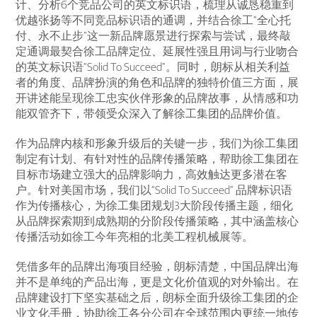
计、分析6个竞品公司的英文标识语，梳理从诚恳稳重到
优越张扬等不同竞品标识语的通调，并结合徐工“全心托
付、永不止步”这一新品牌愿景进行探索与尝试，最终敲
定通调最契合徐工品牌定位、延展性强且用词与行业吻合
的英文标识语“Solid To Succeed”。同时，朗标从相关利益
者的角度、品牌扮演的角色和品牌的独特价值三方面，展
开讲述能呈现徐工忠实伙伴形象的品牌故事，从情感和功
能双管齐下，带领受众深入了解徐工集团的品牌价值。
作为品牌内核和形象升级后的关键一步，我们为徐工集团
制定有计划、有针对性的品牌传播策略，帮助徐工集团在
目标市场建立强大的品牌影响力，高效触达更多潜在客
户。针对美国市场，我们以“Solid To Succeed” 品牌标识语
作为传播核心，为徐工集团规划3大阶段传播主题，细化
从品牌探索期到成熟期的分阶段传播策略，其中涵盖核心
传播活动如徐工今年亮相的北美工程机械展等。
凭借多年的品牌出海项目经验，朗标清楚，中国品牌出海
并不是单纯的产品出海，更是文化价值观的对外输出。在
品牌建设打下坚实基础之后，朗标全面升级徐工集团的企
业文化手册，协助徐工各分公司在全球范围内更统一地传