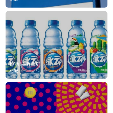
脉动 | 品牌革新
达能